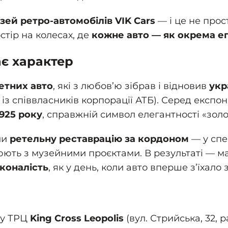
зей ретро-автомобілів VIK Cars
— і це не прос
стір на колесах, де
кожне авто — як окрема е
ає характер
етних авто
, які з любов’ю зібрав і відновив
укр
із співвласників корпорації АТБ). Серед експо
1925 року
, справжній символ елегантності «золо
ли
ретельну реставрацію за кордоном
— у спе
юють з музейними проєктами. В результаті — 
сконалість
, як у день, коли авто вперше з’їхало 
 у ТРЦ
King Cross Leopolis
(вул. Стрийська, 32, 