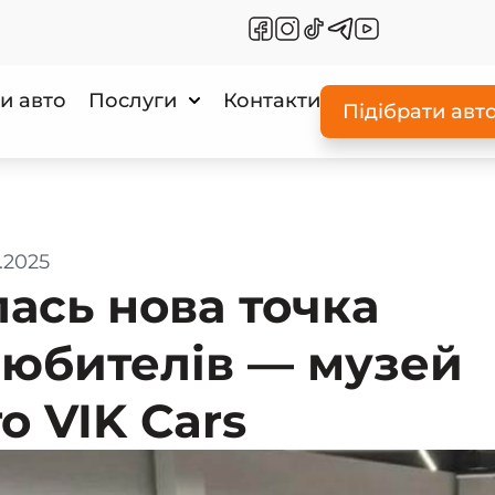
и авто
Послуги
Контакти
Підібрати авт
0.2025
лась нова точка
любителів — музей
о VIK Cars