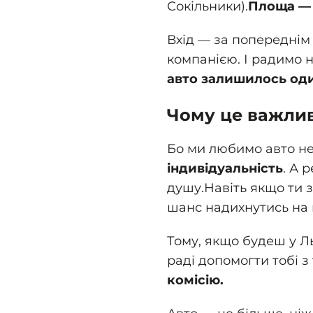
Сокільники).
Площа — 
Вхід — за попереднім
компанією. І радимо 
авто залишилось оди
Чому це важлив
Бо ми любимо авто не
індивідуальність
. А 
душу.
Навіть якщо ти з
шанс надихнутись на 
Тому, якщо будеш у Л
раді допомогти тобі з
комісію.