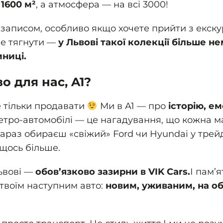
1600 м²
, а атмосфера — на всі 3000!
 записом, особливо якщо хочете прийти з екск
не тягнути —
у Львові такої колекції більше нем
ниці.
о для нас, A1?
 тільки продавати
Ми в A1 — про
історію, ем
ретро-автомобілі — це нагадування, що кожна 
араз обираєш «свіжий» Ford чи Hyundai у трейд-
щось більше.
ьвові —
обов’язково зазирни в VIK Cars.
І пам’
 твоїм наступним авто:
новим, уживаним, на об