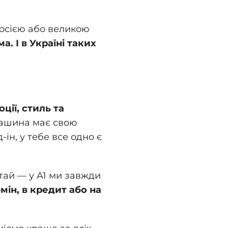
урсією або великою
а. І в Україні таких
оції, стиль та
машина має свою
ін, у тебе все одно є
ятай — у A1 ми завжди
мін, в кредит або на