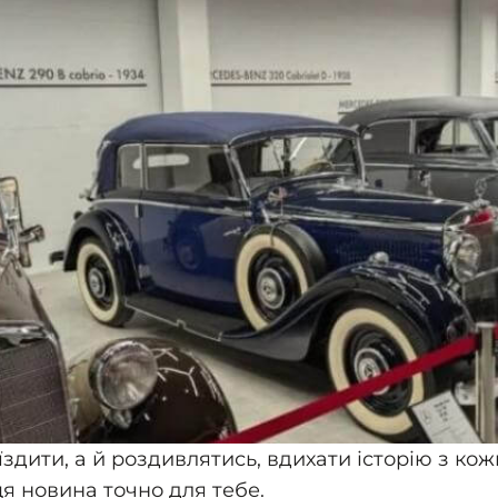
здити, а й роздивлятись, вдихати історію з ко
ця новина точно для тебе.