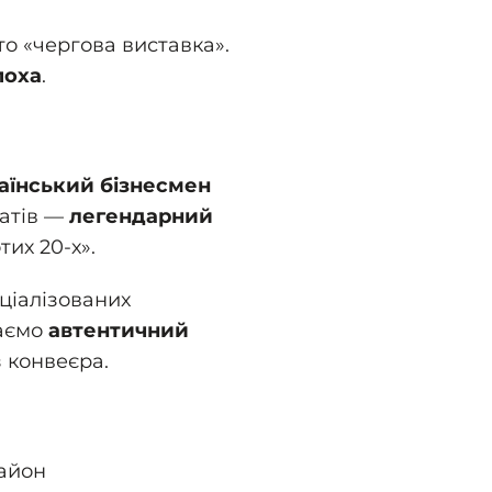
то «чергова виставка».
поха
.
аїнський бізнесмен
натів —
легендарний
тих 20-х».
ціалізованих
маємо
автентичний
з конвеєра.
район