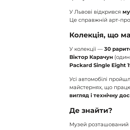
У Львові відкрився
му
Це справжній арт-про
Колекція, що м
У колекції —
30 рарит
Віктор Карачун
(один 
Packard Single Eight 
Усі автомобілі пройш
майстернях, що прац
вигляд і технічну до
Де знайти?
Музей розташований