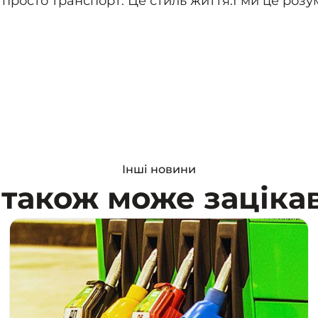
 просто транспорт. Це стиль життя.
І ми це розу
Інші новини
 також може заціка