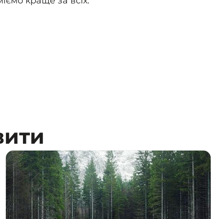
міємо краще за всіх.
вити